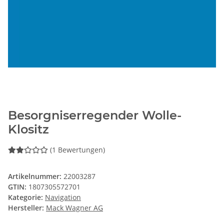
Besorgniserregender Wolle-
Klositz
(1 Bewertungen)
Artikelnummer:
22003287
GTIN:
1807305572701
Kategorie:
Navigation
Hersteller:
Mack Wagner AG