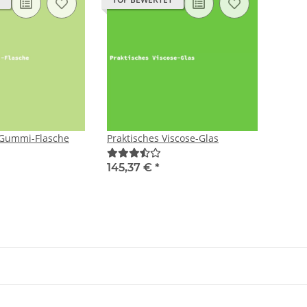
 Gummi-Flasche
Praktisches Viscose-Glas
145,37 €
*