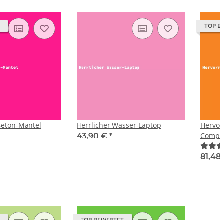
TOP 
Beton-Mantel
Herrlicher Wasser-Laptop
Hervo
Comp
43,90 €
*
81,4
TOP BEWERTET