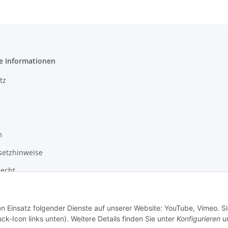
e Informationen
tz
m
setzhinweise
recht
en Einsatz folgender Dienste auf unserer Website: YouTube, Vimeo. S
ck-Icon links unten). Weitere Details finden Sie unter
Konfigurieren
un