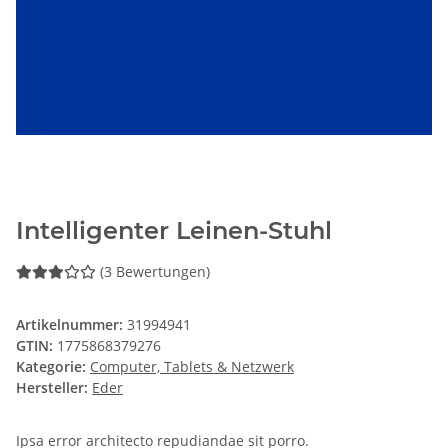
Intelligenter Leinen-Stuhl
(3 Bewertungen)
Artikelnummer:
31994941
GTIN:
1775868379276
Kategorie:
Computer, Tablets & Netzwerk
Hersteller:
Eder
Ipsa error architecto repudiandae sit porro.