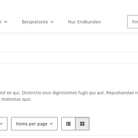
r
Beispielseite
Nur Endkunden
 est ex qui. Distinctio eius dignissimos fugit qui aut. Repudiand
 molestias quo.
Items per page