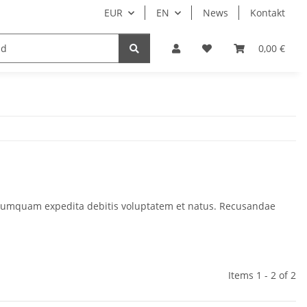
EUR
EN
News
Kontakt
0,00 €
ae numquam expedita debitis voluptatem et natus. Recusandae
Items 1 - 2 of 2