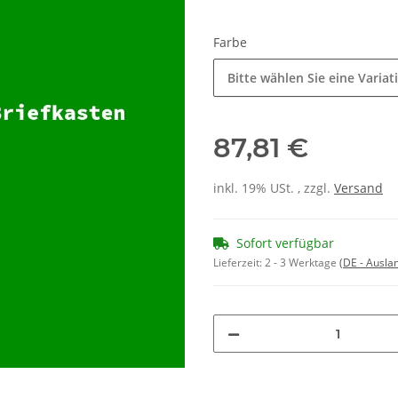
Farbe
Bitte wählen Sie eine Variat
87,81 €
inkl. 19% USt. , zzgl.
Versand
Sofort verfügbar
Lieferzeit:
2 - 3 Werktage
(DE - Ausla