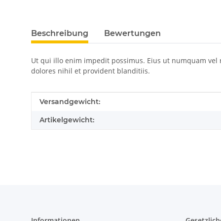
Beschreibung
Bewertungen
Ut qui illo enim impedit possimus. Eius ut numquam vel r
dolores nihil et provident blanditiis.
Produkteigenschaft
Wert
Versandgewicht:
Artikelgewicht:
Informationen
Gesetzlich